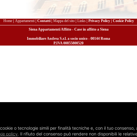
Home
|
Appartamenti
|
Contatti
|
Mappa del sito
|
Links
|
Privacy Policy
|
Cookie Policy
Siena Appartamenti Affitto - Case in affitto a Siena
Immobiliare Andrea S.r.l. a socio unico - 00144 Roma
P.IVA 00855800520
 cookie o tecnologie simili per finalità tecniche e, con il tuo consenso, 
ie policy
. Il rifiuto del consenso può rendere non disponibili le relative