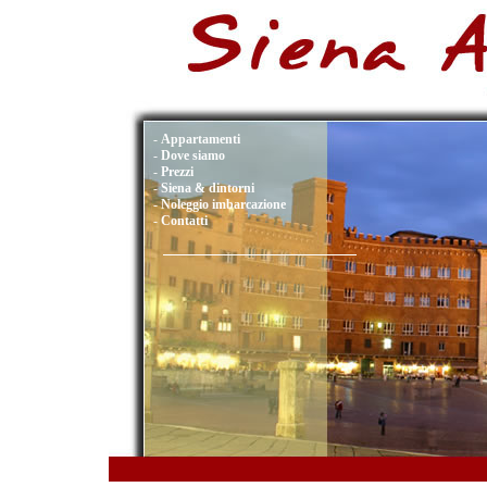
-
Appartamenti
-
Dove siamo
-
Prezzi
-
Siena & dintorni
-
Noleggio imbarcazione
-
Contatti